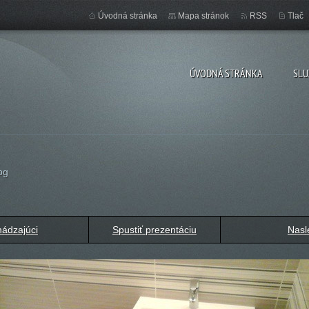
Úvodná stránka
Mapa stránok
RSS
Tlač
ÚVODNÁ STRÁNKA
SLU
pg
ádzajúci
Spustiť prezentáciu
Nasl