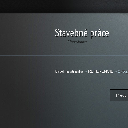
Stavebné práce
Viliam Janča
Úvodná stránka
>
REFERENCIE
>
276.j
Predch