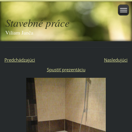
Stavebné práce
Viliam Janča
Predchádzajúci
Nasledujúci
Spustiť prezentáciu