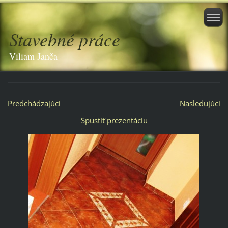
Stavebné práce
Viliam Janča
Predchádzajúci
Nasledujúci
Spustiť prezentáciu