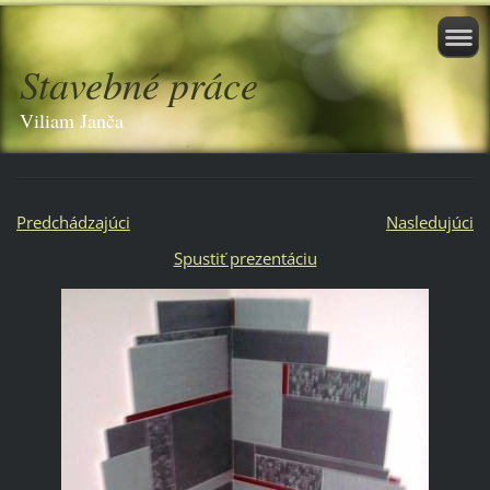
Stavebné práce
Viliam Janča
Predchádzajúci
Nasledujúci
Spustiť prezentáciu