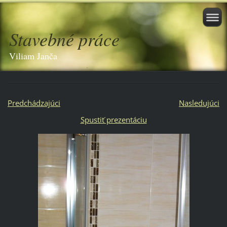
Stavebné práce
Viliam Janča
Predchádzajúci
Nasledujúci
Spustiť prezentáciu