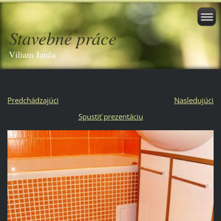
Stavebné práce
Viliam Janča
Predchádzajúci
Nasledujúci
Spustiť prezentáciu