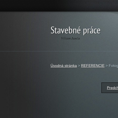
Stavebné práce
Viliam Janča
Úvodná stránka
>
REFERENCIE
>
Fotog
Predch