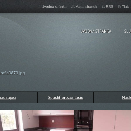
Úvodná stránka
Mapa stránok
RSS
Tlač
ÚVODNÁ STRÁNKA
SLU
rafia0873.jpg
ádzajúci
Spustiť prezentáciu
Nasl