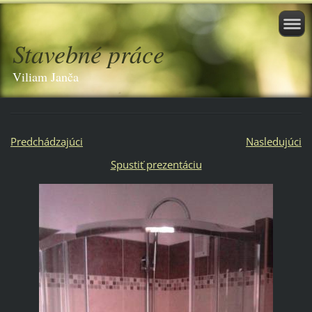
Stavebné práce
Viliam Janča
Predchádzajúci
Nasledujúci
Spustiť prezentáciu