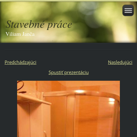
Stavebné práce
Viliam Janča
Predchádzajúci
Nasledujúci
Spustiť prezentáciu