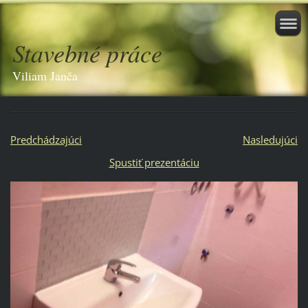
Stavebné práce
Viliam Janča
Predchádzajúci
Nasledujúci
Spustiť prezentáciu