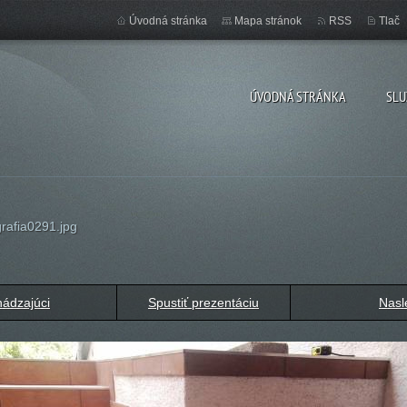
Úvodná stránka
Mapa stránok
RSS
Tlač
ÚVODNÁ STRÁNKA
SLU
rafia0291.jpg
ádzajúci
Spustiť prezentáciu
Nasl