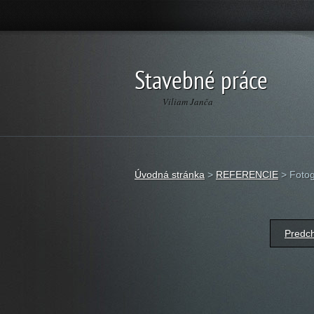
Stavebné práce
Viliam Janča
Úvodná stránka
>
REFERENCIE
>
Fotog
Predch