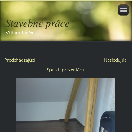
Stavebné práce
Viliam Janča
Predchádzajúci
Nasledujúci
Spustiť prezentáciu