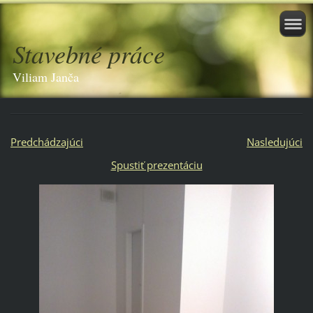
Stavebné práce
Viliam Janča
Predchádzajúci
Nasledujúci
Spustiť prezentáciu