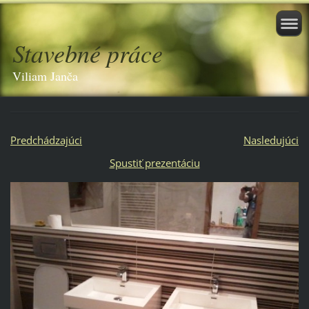
Stavebné práce
Viliam Janča
Predchádzajúci
Nasledujúci
Spustiť prezentáciu