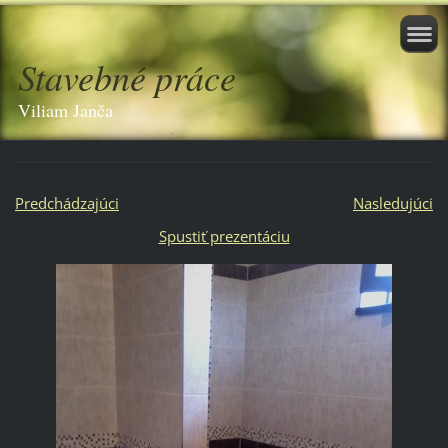
Stavebné práce
Viliam Janča
Predchádzajúci
Nasledujúci
Spustiť prezentáciu